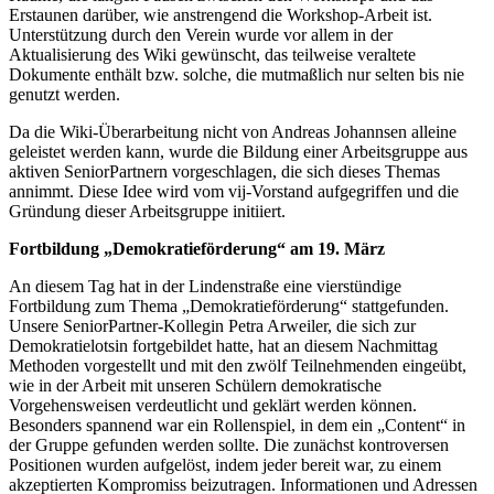
Erstaunen darüber, wie anstrengend die Workshop-Arbeit ist.
Unterstützung durch den Verein wurde vor allem in der
Aktualisierung des Wiki gewünscht, das teilweise veraltete
Dokumente enthält bzw. solche, die mutmaßlich nur selten bis nie
genutzt werden.
Da die Wiki-Überarbeitung nicht von Andreas Johannsen alleine
geleistet werden kann, wurde die Bildung einer Arbeitsgruppe aus
aktiven SeniorPartnern vorgeschlagen, die sich dieses Themas
annimmt. Diese Idee wird vom vij-Vorstand aufgegriffen und die
Gründung dieser Arbeitsgruppe initiiert.
Fortbildung „Demokratieförderung“ am 19. März
An diesem Tag hat in der Lindenstraße eine vierstündige
Fortbildung zum Thema „Demokratieförderung“ stattgefunden.
Unsere SeniorPartner-Kollegin Petra Arweiler, die sich zur
Demokratielotsin fortgebildet hatte, hat an diesem Nachmittag
Methoden vorgestellt und mit den zwölf Teilnehmenden eingeübt,
wie in der Arbeit mit unseren Schülern demokratische
Vorgehensweisen verdeutlicht und geklärt werden können.
Besonders spannend war ein Rollenspiel, in dem ein „Content“ in
der Gruppe gefunden werden sollte. Die zunächst kontroversen
Positionen wurden aufgelöst, indem jeder bereit war, zu einem
akzeptierten Kompromiss beizutragen. Informationen und Adressen