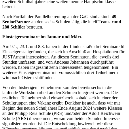
zweiten Schulhalbjahres eine weitere neunte Hauptschulklasse
betreut.
Nach Fortfall der Parallelbetreuung an der GaG sind aktuell
49
SeniorPartner
an den sechs Schulen tätig, die in elf Teams
rund
280 Schüler
betreuen.
Einsteigerseminare im Januar und März
Am 9.1., 23.1. und 8.3. haben in der Lindenstraße drei Seminare für
Einsteiger stattgefunden, die sich im Anschluß an Hospitationen für
JUSTAment interessieren. An diesen Seminaren, die jeweils drei
Stunden umfassen, und von Andreas Johannsen durchgeführt
werden, haben insgesamt zehn Interessenten teilgenommen. Ein
weiteres Einsteigerseminar mit voraussichtlich drei Teilnehmern
wird nach Ostern stattfinden.
Von den bisherigen Teilnehmern konnten bereits sechs in die
laufende Workshoparbeit an den Schulen integriert werden. Die
restlichen Teilnehmer sind einsatzbereit, sobald sich in einer der
Schulgruppen eine Vakanz ergibt. Denkbar ist auch, dass wir mit
Beginn des neuen Schuljahres Ende August 2024 weitere Klassen
an der Philipp-Reis-Schule (PRS) und/oder der Adolf-Reichwein-
Schule (ARS) übernehmen, woran von beiden Schulen Interesse
signalisiert worden ist. Die Entscheidung inwieweit wir diese
Wünsche umsetzen können, ist maßgeblich von der Anzahl der