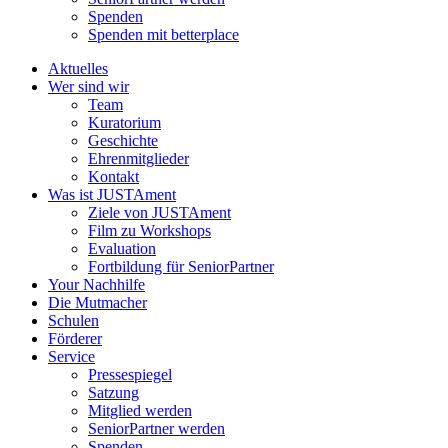
Spenden
Spenden mit betterplace
Aktuelles
Wer sind wir
Team
Kuratorium
Geschichte
Ehrenmitglieder
Kontakt
Was ist JUSTAment
Ziele von JUSTAment
Film zu Workshops
Evaluation
Fortbildung für SeniorPartner
Your Nachhilfe
Die Mutmacher
Schulen
Förderer
Service
Pressespiegel
Satzung
Mitglied werden
SeniorPartner werden
Spenden