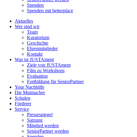
Spenden
Spenden mit betterplace
Aktuelles
Wer sind wir
Team
Kuratorium
Geschichte
Ehrenmitglieder
Kontakt
Was ist JUSTAment
Ziele von JUSTAment
Film zu Workshops
Evaluation
Fortbildung für SeniorPartner
Your Nachhilfe
Die Mutmacher
Schulen
Förderer
Service
Pressespiegel
Satzung
Mitglied werden
SeniorPartner werden
Spenden