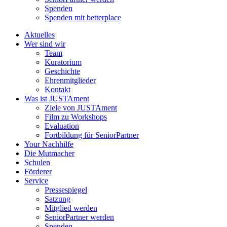
Spenden
Spenden mit betterplace
Aktuelles
Wer sind wir
Team
Kuratorium
Geschichte
Ehrenmitglieder
Kontakt
Was ist JUSTAment
Ziele von JUSTAment
Film zu Workshops
Evaluation
Fortbildung für SeniorPartner
Your Nachhilfe
Die Mutmacher
Schulen
Förderer
Service
Pressespiegel
Satzung
Mitglied werden
SeniorPartner werden
Spenden