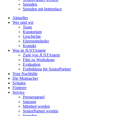
Spenden
Spenden mit betterplace
Aktuelles
Wer sind wir
Team
Kuratorium
Geschichte
Ehrenmitglieder
Kontakt
Was ist JUSTAment
Ziele von JUSTAment
Film zu Workshops
Evaluation
Fortbildung für SeniorPartner
Your Nachhilfe
Die Mutmacher
Schulen
Förderer
Service
Pressespiegel
Satzung
Mitglied werden
SeniorPartner werden
Spenden