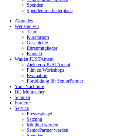
Spenden
Spenden mit betterplace
Aktuelles
Wer sind wir
Team
Kuratorium
Geschichte
Ehrenmitglieder
Kontakt
Was ist JUSTAment
Ziele von JUSTAment
Film zu Workshops
Evaluation
Fortbildung für SeniorPartner
Your Nachhilfe
Die Mutmacher
Schulen
Förderer
Service
Pressespiegel
Satzung
Mitglied werden
SeniorPartner werden
Spenden